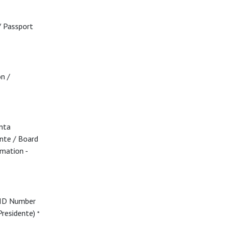
/ Passport
n /
nta
ente / Board
rmation -
 ID Number
Presidente)
*