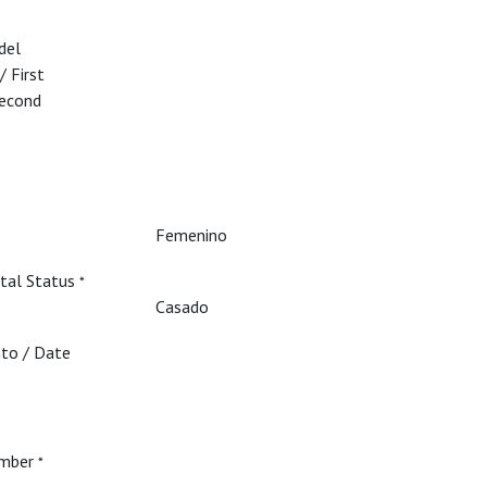
del
/ First
Second
Femenino
ital Status
*
Casado
nto / Date
umber
*