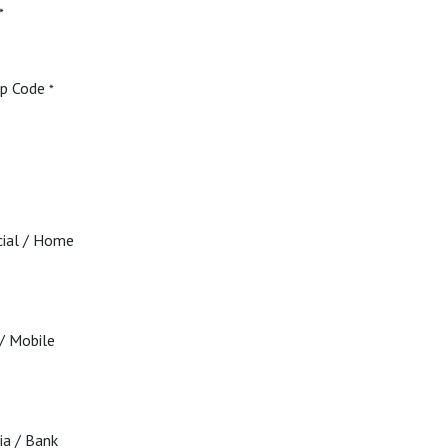
*
ip Code
*
cial / Home
/ Mobile
ia / Bank