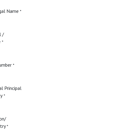
egal Name
*
 /
e
*
Number
*
l Principal
ty
*
on/
ntry
*