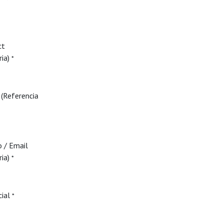
ct
ia)
*
(Referencia
o / Email
ia)
*
cial
*