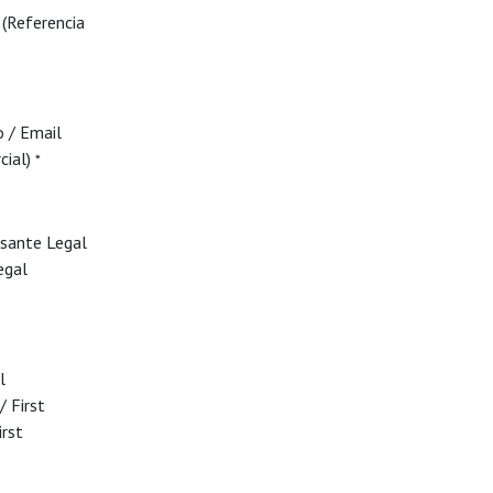
(Referencia
o / Email
cial)
*
sante Legal
egal
l
/ First
rst