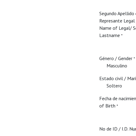
Segundo Apellido 
Represante Legal 
Name of Legal/ 
Lastname
*
Género / Gender
*
Masculino
Estado civil / Mar
Soltero
Fecha de nacimie
of Birth
*
No de ID / I.D. N