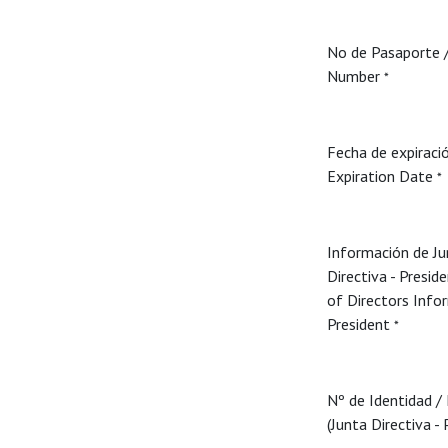
No de Pasaporte 
Number
*
Fecha de expiració
Expiration Date
*
Información de Ju
Directiva - Presid
of Directors Info
President
*
Nº de Identidad /
(Junta Directiva - 