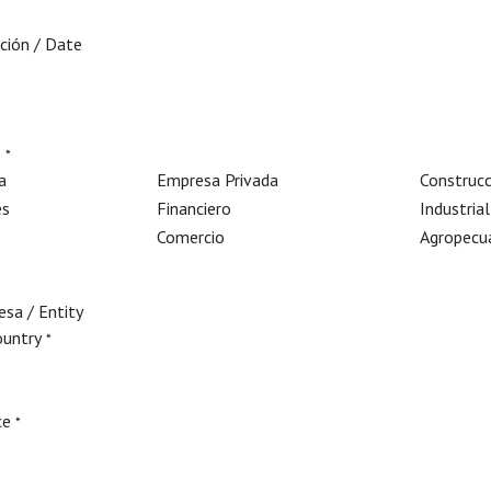
ción / Date
o
*
a
Empresa Privada
Construcc
es
Financiero
Industrial
Comercio
Agropecu
esa / Entity
ountry
*
ce
*